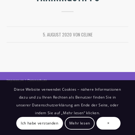
5. AUGUST 2020
VON
CELINE
Impressum
|
Datenschutz
Diese Website verwendet Cookies – nähere Informationen
dazu und zu Ihren Rechten als Benutzer finden Sie in
unserer Datenschutzerklärung am Ende der Seite, oder
indem Sie auf „Mehr lesen“ klicken.
Ich habe verstanden
Mehr lesen
×